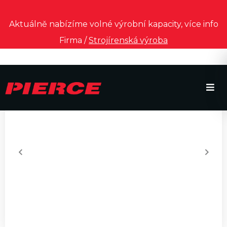
Aktuálně nabízíme volné výrobní kapacity, více info
Firma /
Strojírenská výroba