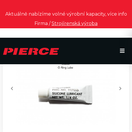
Aktuálně nabízíme volné výrobní kapacity, více info
Firma /
Strojírenská výroba