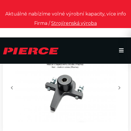
Aktuálně nabízíme volné výrobní kapacity, více info
Firma /
Strojírenská výroba