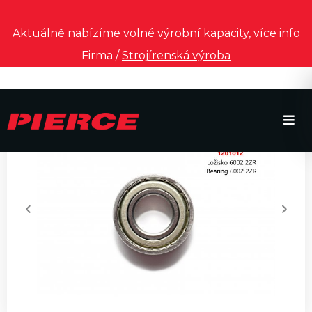
Aktuálně nabízíme volné výrobní kapacity, více info
Firma /
Strojírenská výroba