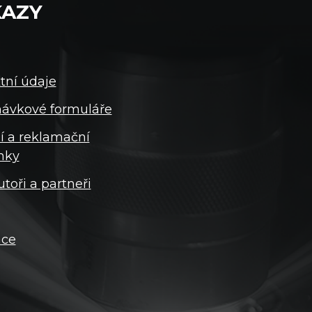
AZY
tní údaje
ávkové formuláře
í a reklamační
nky
utoři a partneři
ace