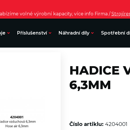
bízíme volné výrobní kapacity, více info Firma /
Strojír
oje
Příslušenství
Náhradní díly
Spotřební dí
HADICE 
6,3MM
Číslo artiklu:
4204001