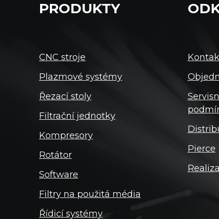
PRODUKTY
ODK
CNC stroje
Kontak
Plazmové systémy
Objedn
Řezací stoly
Servisn
podmí
Filtrační jednotky
Distrib
Kompresory
Pierce
Rotátor
Realiz
Software
Filtry na použitá média
Řídicí systémy