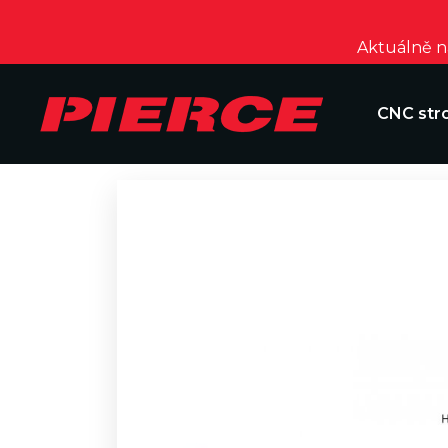
Aktuálně na
CNC str